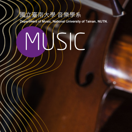
跳
到
主
要
內
容
區
塊