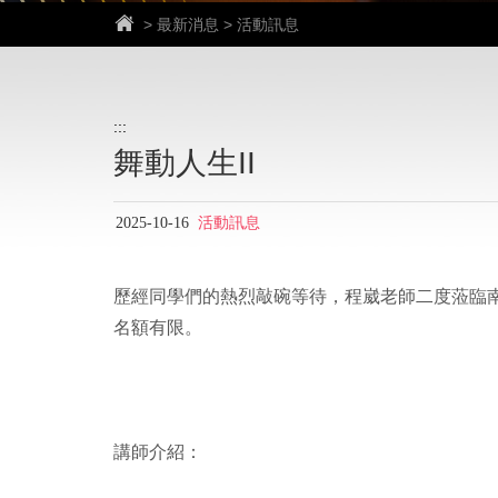
> 最新消息 > 活動訊息
回
首
頁
:::
舞動人生II
2025-10-16
活動訊息
歷經同學們的熱烈敲碗等待，程崴老師二度蒞臨
名額有限。
講師介紹：