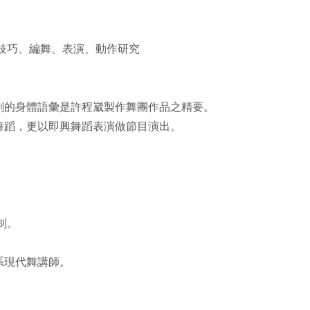
技巧、編舞、表演、動作研究
剛的身體語彙是許程崴製作舞團作品之精要。
舞蹈，更以即興舞蹈表演做節目演出。
制。
系現代舞講師。